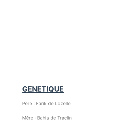
P
a
s
s
e
r
a
u
c
o
n
GENETIQUE
t
e
Père : Farik de Lozelle
n
u
Mère : Bahia de Traclin